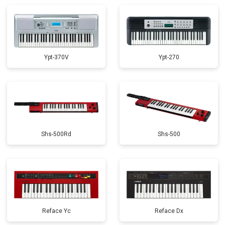
Замена стоковых потенциометров
от 2000 ₽
Заказать
Ypt-370V
Ypt-270
Shs-500Rd
Shs-500
Reface Yc
Reface Dx