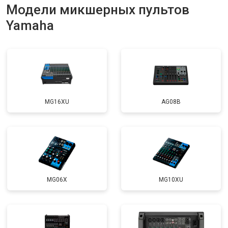
Модели микшерных пультов
Yamaha
MG16XU
AG08B
MG06X
MG10XU