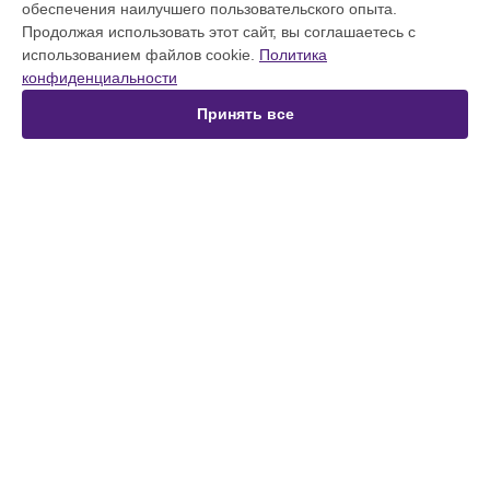
обеспечения наилучшего пользовательского опыта.
Цифровое пианино
Продолжая использовать этот сайт, вы соглашаетесь с
Синтезатор
использованием файлов cookie.
Политика
Микшерный пульт
конфиденциальности
Усилитель гитарный
Наушники
Принять все
Проигрыватель винила
Ресивер
Цифровой рояль
Усилитель мощности
СТРАНИЦЫ
Цены
Гарантия
Доставка
Контакты
Мастера
Карта сайта
КОНТАКТЫ
+7 (343) 226-97-56