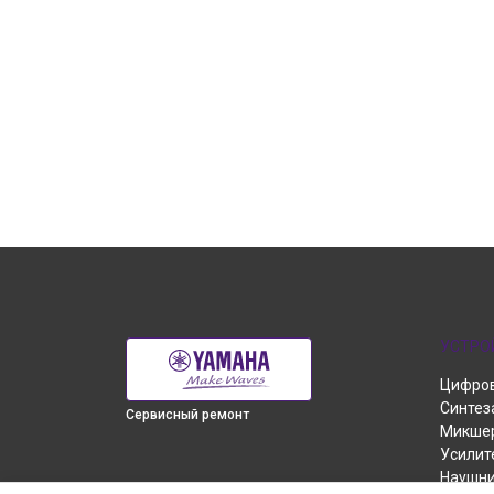
УСТРО
Цифров
Синтез
Сервисный ремонт
Микшер
Усилит
Наушн