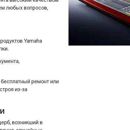
м любых вопросов,
продуктов Yamaha
пки.
кумента,
я бесплатный ремонт или
строя из-за
ии
щерб, возникший в